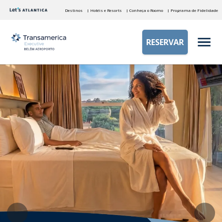
Destinos
| Hotéis e Resorts
| Conheça o Roomo
| Programa de Fidelidade
RESERVAR