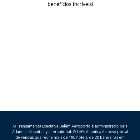
benefícios incríveis!
O Transamerica Executive Belém Aeroporto é administrado pela
Atlantica Hospitality International. O Let's Atlantica é nosso portal
de vendas que reúne mais de 190 hotéis, de 20 bandeiras em