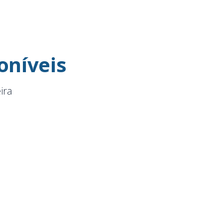
oníveis
ira