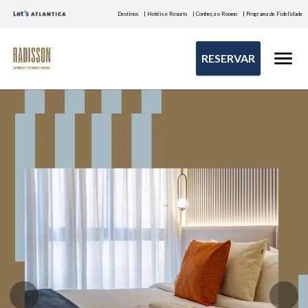
Destinos
| Hotéis e Resorts
| Conheça o Roomo
| Programa de Fidelidade
RESERVAR