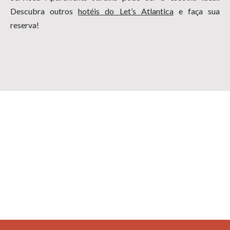
Descubra outros
hotéis do Let’s Atlantica
e faça sua
reserva!