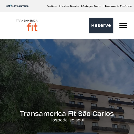
Destinos
| Hotéis e Resorts
| Conheça o Roomo
| Programa de Fidelidade
Reserve
Transamerica Fit São Carlos
Hospede-se aqui!