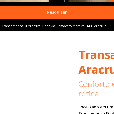
Pesquisar
Transamerica Fit Aracruz - Rodovia Democrito Moreira, 148 - Aracruz - ES
Transa
Aracr
Conforto e
rotina
Localizado em uma 
Transamerica Fit A