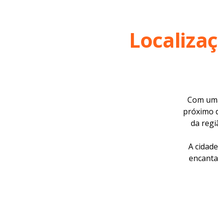
Localiza
Com uma 
próximo d
da regi
A cidad
encanta