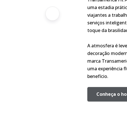
uma estadia prátic
viajantes a trabal
serviços intelige
toque da brasilid
A atmosfera é lev
decoração moderna
marca Transameric
uma experiência fl
benefício.
Conheça o ho