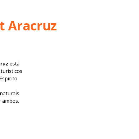
t Aracruz
cruz
está
turísticos
Espírito
naturais
r ambos.