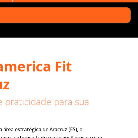
merica Fit
uz
 praticidade para sua
área estratégica de Aracruz (ES), o
racruz oferece tudo o que você precisa para