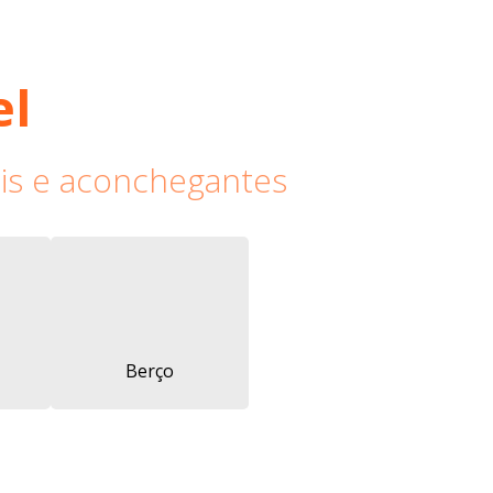
el
is e aconchegantes
Berço