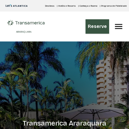
Destinos
| Hotéis e Resorts
| Conheça o Roomo
| Programa de Fidelidade
Reserve
Transamerica Araraquara