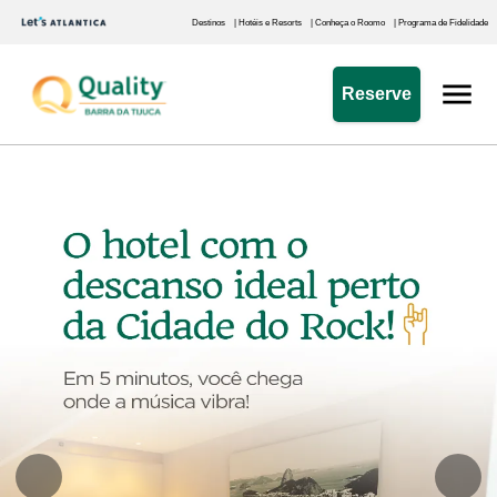
Destinos
| Hotéis e Resorts
| Conheça o Roomo
| Programa de Fidelidade
Reserve