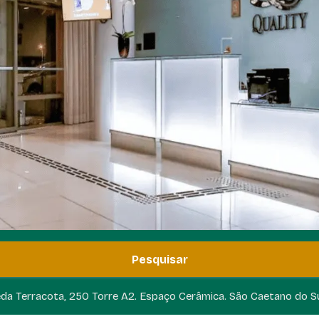
Pesquisar
da Terracota, 250 Torre A2. Espaço Cerâmica. São Caetano do Su