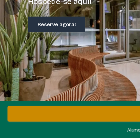
Hospede-se aqui!
Reserve agora!
Alame