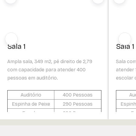
Sala 1
Sala 1
Ampla sala, 349 m2, pé direito de 2,79
Sala com
com capacidade para atender 400
atender
pessoas em auditório.
escolar 
Auditório
400 Pessoas
Au
Espinha de Peixe
290 Pessoas
Espinh
Escolar
290 Pessoas
Es
Formato "U"
68 Pessoas
Form
Coquetel
250 Pessoas
Co