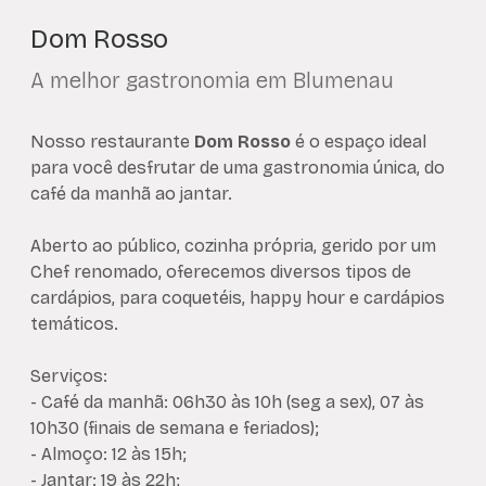
Banquete
160 Pessoas
Ba
Dom Rosso
A melhor gastronomia em Blumenau
Nosso restaurante
Dom Rosso
é o espaço ideal
para você desfrutar de uma gastronomia única, do
café da manhã ao jantar.
Aberto ao público, cozinha própria, gerido por um
Chef renomado, oferecemos diversos tipos de
cardápios, para coquetéis, happy hour e cardápios
temáticos.
Serviços:
- Café da manhã: 06h30 às 10h (seg a sex), 07 às
10h30 (finais de semana e feriados);
- Almoço: 12 às 15h;
- Jantar: 19 às 22h;