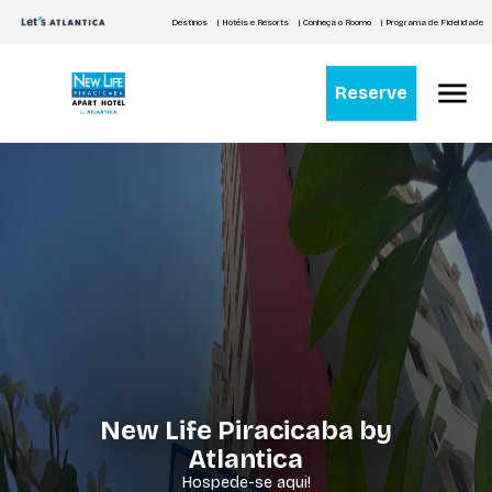
Destinos
| Hotéis e Resorts
| Conheça o Roomo
| Programa de Fidelidade
Reserve
New Life Piracicaba by
Atlantica
Hospede-se aqui!