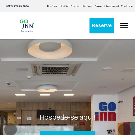
Destinos
| Hotéis e Resorts
| Conheça o Roomo
| Programa de Fidelidade
Reserve
Hospede-se aqui!