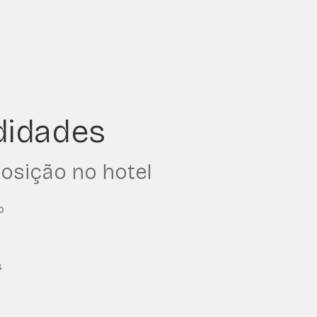
idades
posição no hotel
o
s