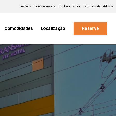
Destinos
| Hotéis e Resorts
| Conheça o Roomo
| Programa de Fidelidade
Comodidades
Localização
Reserve