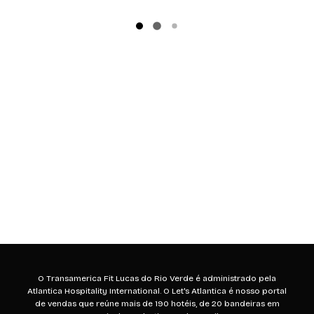
O Transamerica Fit Lucas do Rio Verde é administrado pela
Atlantica Hospitality International. O Let's Atlantica é nosso portal
de vendas que reúne mais de 190 hotéis, de 20 bandeiras em