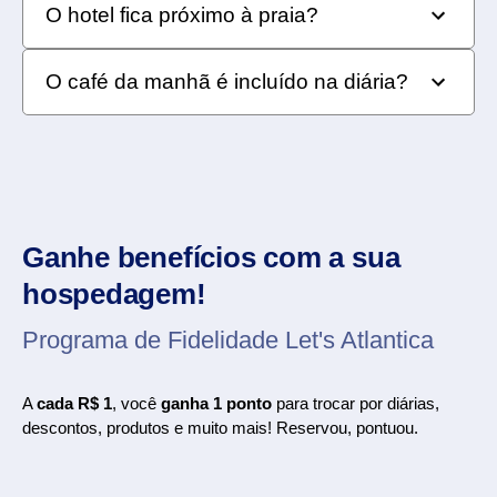
Sim. No almoço e no jantar, você pode selecionar
O hotel fica próximo à praia?
os pratos que desejar, mas o custo é separado da
diária. Há opções para todos os bolsos.
O Comfort Suites Vitória fica próximo à Praia do
O café da manhã é incluído na diária?
Canto e ao redor de outras opções, como a Praia
das Conchas. Os banhos de sol também podem ser
Sim, desde que seja feito no restaurante do hotel,
feitos na piscina do hotel.
que o organiza no sistema de buffet. Quem opta
pela suíte Business Class pode pedir para ser
servido de forma privativa. Para isso, basta
agendar na recepção, sem custo.
Ganhe benefícios com a sua
hospedagem!
Programa de Fidelidade Let's Atlantica
A
cada R$ 1
, você
ganha 1 ponto
para trocar por diárias,
descontos, produtos e muito mais! Reservou, pontuou.