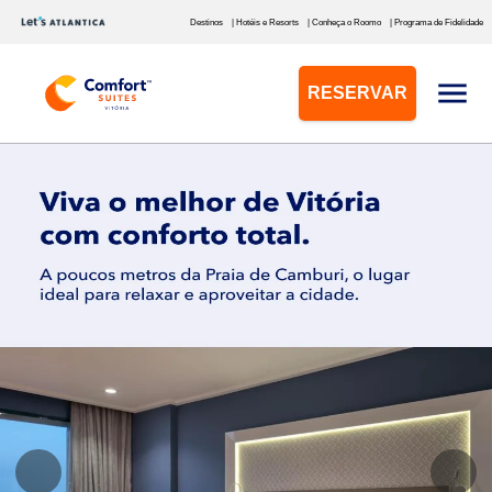
Destinos
| Hotéis e Resorts
| Conheça o Roomo
| Programa de Fidelidade
RESERVAR