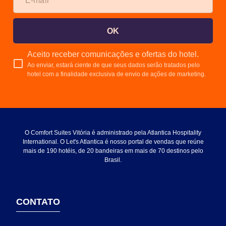
OK
Aceito receber comunicações e ofertas do hotel.
Ao enviar, estará ciente de que seus dados serão tratados pelo
hotel com a finalidade exclusiva de envio de ações de marketing.
O Comfort Suites Vitória é administrado pela Atlantica Hospitality
International. O Let's Atlantica é nosso portal de vendas que reúne
mais de 190 hotéis, de 20 bandeiras em mais de 70 destinos pelo
Brasil.
CONTATO