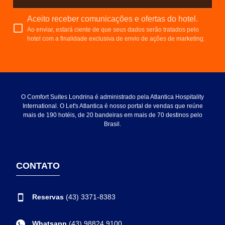
Aceito receber comunicações e ofertas do hotel.
Ao enviar, estará ciente de que seus dados serão tratados pelo
hotel com a finalidade exclusiva de envio de ações de marketing.
O Comfort Suites Londrina é administrado pela Atlantica Hospitality
International. O Let's Atlantica é nosso portal de vendas que reúne
mais de 190 hotéis, de 20 bandeiras em mais de 70 destinos pelo
Brasil.
CONTATO
Reservas
(43) 3371-8383
Whatsapp
(43) 98824 9100