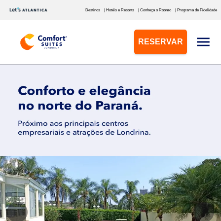
Destinos
| Hotéis e Resorts
| Conheça o Roomo
| Programa de Fidelidade
RESERVAR