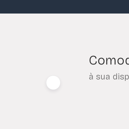
Comod
à sua dis