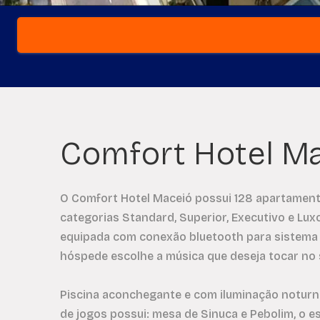
Comfort Hotel M
O Comfort Hotel Maceió possui 128 apartament
categorias Standard, Superior, Executivo e Lux
equipada com conexão bluetooth para sistema
hóspede escolhe a música que deseja tocar no s
Piscina aconchegante e com iluminação noturna
de jogos possui: mesa de Sinuca e Pebolim, o e