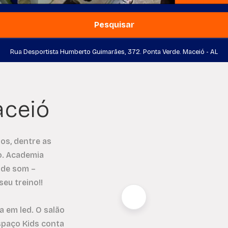
Pesquisar
Rua Desportista Humberto Guimarães, 372. Ponta Verde. Maceió - AL
aceió
os, dentre as
o. Academia
 de som –
eu treino!!
 em led. O salão
spaço Kids conta