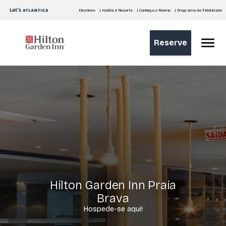
Destinos
| Hotéis e Resorts
| Conheça o Roomo
| Programa de Fidelidade
Reserve
Hilton Garden Inn Praia
Hilton Garden Inn Praia
Brava
Brava
Hospede-se aqui!
Hospede-se aqui!