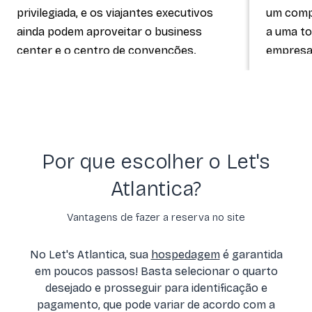
privilegiada, e os viajantes executivos
um comp
ainda podem aproveitar o business
a uma to
center e o centro de convenções.
empresar
Contudo, se você vai estar em família, é
praticid
possível desfrutar de um espaço kids e
necessi
do cardápio infantil no restaurante.
da manhã
o serviç
mesmo ho
Por que escolher o Let's
conforto
Atlantica?
Vantagens de fazer a reserva no site
No Let's Atlantica, sua
hospedagem
é garantida
em poucos passos! Basta selecionar o quarto
desejado e prosseguir para identificação e
pagamento, que pode variar de acordo com a