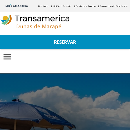
Destinos
| Hotéis e Resorts
| Conheça o Roomo
| Programa de Fidelidade
RESERVAR