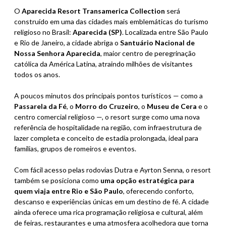
O
Aparecida Resort Transamerica Collection
será
construído em uma das cidades mais emblemáticas do turismo
religioso no Brasil:
Aparecida (SP)
. Localizada entre São Paulo
e Rio de Janeiro, a cidade abriga o
Santuário Nacional de
Nossa Senhora Aparecida
, maior centro de peregrinação
católica da América Latina, atraindo milhões de visitantes
todos os anos.
A poucos minutos dos principais pontos turísticos — como a
Passarela da Fé
, o
Morro do Cruzeiro
, o
Museu de Cera
e o
centro comercial religioso —, o resort surge como uma nova
referência de hospitalidade na região, com infraestrutura de
lazer completa e conceito de estadia prolongada, ideal para
famílias, grupos de romeiros e eventos.
Com fácil acesso pelas rodovias Dutra e Ayrton Senna, o resort
também se posiciona como
uma opção estratégica para
quem viaja entre Rio e São Paulo
, oferecendo conforto,
descanso e experiências únicas em um destino de fé. A cidade
ainda oferece uma rica programação religiosa e cultural, além
de feiras, restaurantes e uma atmosfera acolhedora que torna