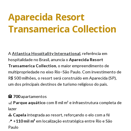
Aparecida Resort
Transamerica Collection
A
Atlantica Hospitality International
, referência em
hospitalidade no Brasil, anuncia o
Aparecida Resort
Transamerica Collection
, o maior empreendimento de
multipropriedade no eixo Rio–São Paulo. Com investimento de
R$ 500 milhões, o resort será construído em Aparecida (SP),
um dos principais destinos de turismo religioso do país.
🏨
700
apartamentos
🎢
Parque aquático
com 8 mil m² e infraestrutura completa de
lazer
⛪
Capela
integrada ao resort, reforçando o elo com a fé
📍 +
110 mil m²
em localização estratégica entre Rio e São
Paulo