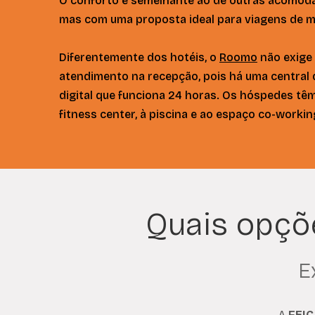
O conforto é semelhante ao de outras acomoda
mas com uma proposta ideal para viagens de m
Diferentemente dos hotéis, o
Roomo
não exige 
atendimento na recepção, pois há uma central
digital que funciona 24 horas. Os hóspedes têm
fitness center, à piscina e ao espaço co-workin
Quais opçõe
E
A
FEI