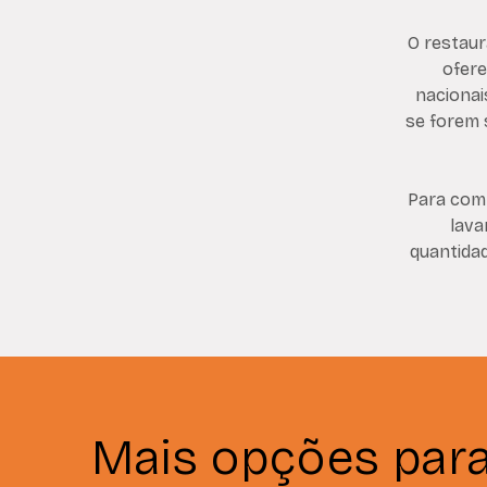
O restaur
ofere
nacionai
se forem 
Para comp
lava
quantidad
Mais opções par