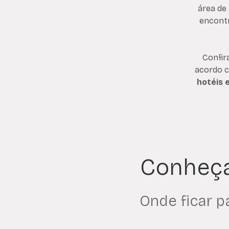
área de 
encont
Confir
acordo c
hotéis 
Conheça
Onde ficar p