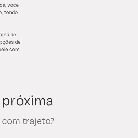
ica, você
, tendo
olha de
opções de
quele com
 próxima
 com trajeto?