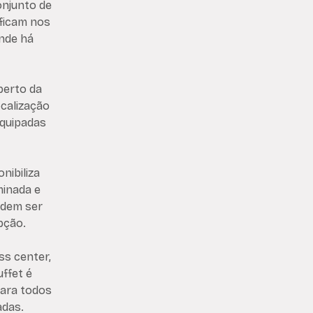
onjunto de
ficam nos
onde há
perto da
ocalização
equipadas
nibiliza
minada e
odem ser
epção.
ss center,
ffet é
para todos
adas.