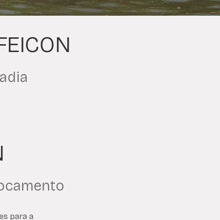
 FEICON
adia
N
locamento
es para a