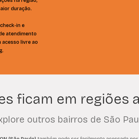
ções na região,
aior duração.
check-in e
 de atendimento
 acesso livre ao
g.
s ficam em regiões a
xplore outros bairros de São Pau
CON
(São Paulo)
também pode ser facilmente acessada por