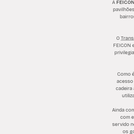
A
FEICO
pavilhõe
bairro
O
Trans
FEICON e 
privileg
Como é 
acesso 
cadeira
utili
Ainda com
com e
servido n
os g