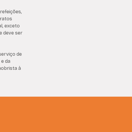
refeições,
pratos
l, exceto
e deve ser
serviço de
 e da
nobrista à