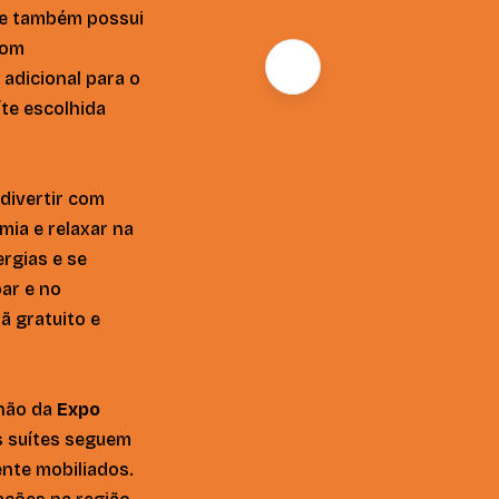
se também possui
com
adicional para o
te escolhida
divertir com
mia e relaxar na
ergias e se
bar e no
ã gratuito e
lhão da
Expo
s suítes seguem
nte mobiliados.