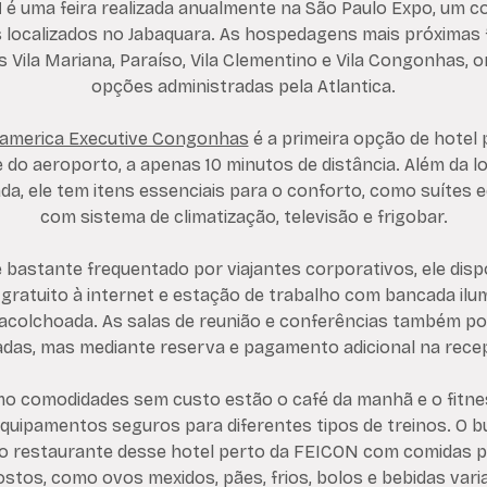
N
é uma feira realizada anualmente na São Paulo Expo, um c
s localizados no Jabaquara. As hospedagens mais próximas 
s Vila Mariana, Paraíso, Vila Clementino e Vila Congonhas, 
opções administradas pela Atlantica.
america Executive Congonhas
é a primeira opção de hotel 
do aeroporto, a apenas 10 minutos de distância. Além da l
iada, ele tem itens essenciais para o conforto, como suítes 
com sistema de climatização, televisão e frigobar.
bastante frequentado por viajantes corporativos, ele dispo
gratuito à internet e estação de trabalho com bancada ilu
 acolchoada. As salas de reunião e conferências também p
zadas, mas mediante reserva e pagamento adicional na rec
o comodidades sem custo estão o café da manhã e o fitne
quipamentos seguros para diferentes tipos de treinos. O bu
o restaurante desse hotel perto da FEICON com comidas 
ostos, como ovos mexidos, pães, frios, bolos e bebidas vari