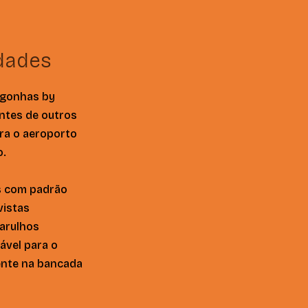
idades
ngonhas by
antes de outros
ra o aeroporto
o.
s com padrão
vistas
barulhos
ável para o
ente na bancada