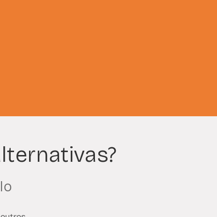
lternativas?
lo
 outros