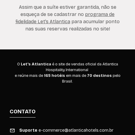
Assim que a suíte estiver garantida, não se
esqueça de se cadastrar no
programa de
fidelidade Let’s Atlantica
para acumular ponto
nas suas reservas realizadas no site!
O
Let's Atlantica
é o site de vendas oficial da Atlantica
Hospitality International
e reúne mais de
165 hotéis
em mais de
70 destinos
pelo
Brasil.
CONTATO
Suporte
e-commerce@atlanticahotels.com.br