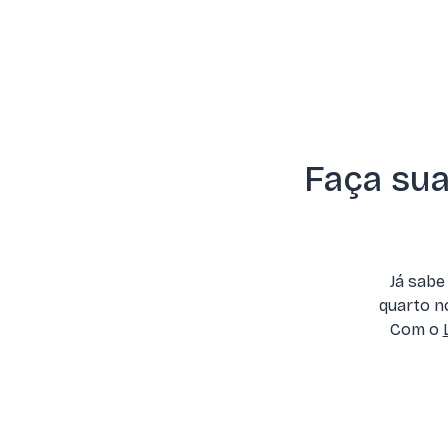
Faça sua
Já sabe
quarto no
Com o