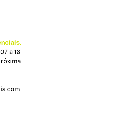
enciais.
07 a 16
próxima
dia com