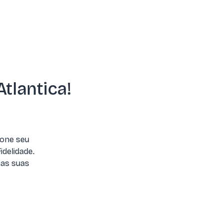
tlantica!
ione seu
idelidade.
nas suas