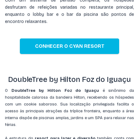
Com um sistema de pensão completa, os hóspedes
desfrutam de refeições variadas no restaurante principal,
enquanto o lobby bar e o bar da piscina são pontos de
encontro relaxantes.
CONHECER O CYAN RESORT
DoubleTree by Hilton Foz do Iguaçu
O
DoubleTree by Hilton Foz do Iguaçu
é sinônimo da
hospitalidade calorosa da bandeira Hilton, recebendo os hóspedes
com um cookie saboroso. Sua localização privilegiada facilita o
acesso às principais atrações da tríplice fronteira, enquanto a área
interna dispõe de piscinas amplas, jardins e um SPA para relaxar nas
férias.
A estrutura do
resort para lazer e diversão
também conta com