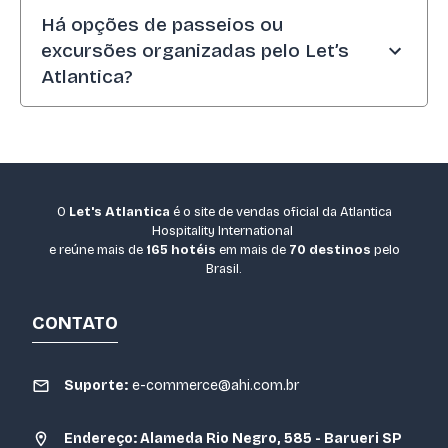
Atualmente, os resorts do Let's Atlantica não
Há opções de passeios ou
conforme o tipo de ocasião. Adicionalmente,
permitem animais de estimação em suas
uma equipe especializada auxilia no
excursões organizadas pelo Let’s
acomodações. Nesse caso, o ideal é reservar
planejamento e na execução, desde a decoração
Atlantica?
um hotel para pet, mantendo-o em um local
até o menu.
seguro enquanto está de férias.
O The Coral tem atividades pela região,
ampliando a conexão com o destino. Entre as
opções de passeio, estão os de barco e buggy,
considerados atrações indispensáveis aos
O
Let's Atlantica
é o site de vendas oficial da Atlantica
turistas. Confirme os horários e as datas
Hospitality International
disponíveis no resort.
e reúne mais de
165 hotéis
em mais de
70 destinos
pelo
Brasil.
CONTATO
Suporte:
e-commerce@ahi.com.br
Endereço: Alameda Rio Negro, 585 - Barueri SP